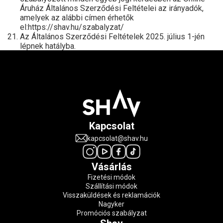
Áruház Általános Szerződési Feltételei az irányadók,
amelyek az alábbi címen érhetők
el:https://shav.hu/szabalyzat/
Az Általános Szerződési Feltételek 2025. július 1-jén
lépnek hatályba.
Kapcsolat
kapcsolat@shav.hu
Vásárlás
Fizetési módok
Szállítási módok
Visszaküldések és reklamációk
Nagyker
Promóciós szabályzat