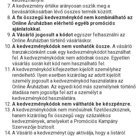
kedvezményre.
A kedvezmény értéke arányosan oszlik meg a
bevásárlókosárban lévő összes termék között.
A fix összegű kedvezménykód nem kombinálható az
Online Áruházban elérhető egyéb promóciós
ajánlatokkal.
A Vásárló jogosult a kódot
egyszer felhasználni az
Online Áruházban történő vásárláskor.
A kedvezménykódok nem vonhatók össze.
A vásárló
tranzakciónként csak egy kedvezménykódot használhat
fel. A kedvezménykódok nem adódnak össze. Egyetlen
vásárlás során két kód nem használható fel.
A kedvezménykód kifejezetten kijelölt személyhez
rendelhető. Ilyen esetben kizárólag az adott kijelölt
személy jogosult a kedvezménykód használatára az
Online Áruházban. Az egyedi kód más személynek történő
átadása nem jogosítja fel azt a személyt a
kedvezménykód használatára.
A kedvezménykódok nem válthatók be készpénzre.
A kedvezménykódok nem minősülnek fizetőeszköznek,
hanem kizárólag fix összegű vagy százalékos
kedvezmények, amelyeket a Promóciós Kampány
Szervezője biztosít.
A Vásárló a kedvezményt úgy aktiválja, hogy a listáról