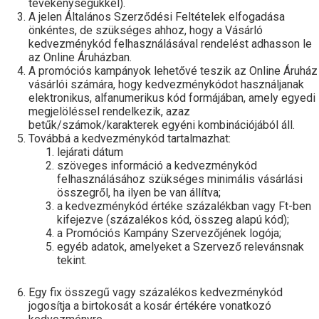
tevékenységükkel).
A jelen Általános Szerződési Feltételek elfogadása
önkéntes, de szükséges ahhoz, hogy a Vásárló
kedvezménykód felhasználásával rendelést adhasson le
az Online Áruházban.
A promóciós kampányok lehetővé teszik az Online Áruház
vásárlói számára, hogy kedvezménykódot használjanak
elektronikus, alfanumerikus kód formájában, amely egyedi
megjelöléssel rendelkezik, azaz
betűk/számok/karakterek egyéni kombinációjából áll.
Továbbá a kedvezménykód tartalmazhat:
lejárati dátum
szöveges információ a kedvezménykód
felhasználásához szükséges minimális vásárlási
összegről, ha ilyen be van állítva;
a kedvezménykód értéke százalékban vagy Ft-ben
kifejezve (százalékos kód, összeg alapú kód);
a Promóciós Kampány Szervezőjének logója;
egyéb adatok, amelyeket a Szervező relevánsnak
tekint.
Egy fix összegű vagy százalékos kedvezménykód
jogosítja a birtokosát a kosár értékére vonatkozó