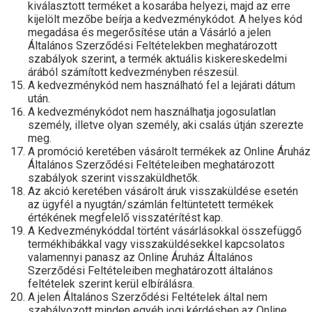
kiválasztott terméket a kosarába helyezi, majd az erre
kijelölt mezőbe beírja a kedvezménykódot. A helyes kód
megadása és megerősítése után a Vásárló a jelen
Általános Szerződési Feltételekben meghatározott
szabályok szerint, a termék aktuális kiskereskedelmi
árából számított kedvezményben részesül.
A kedvezménykód nem használható fel a lejárati dátum
után.
A kedvezménykódot nem használhatja jogosulatlan
személy, illetve olyan személy, aki csalás útján szerezte
meg.
A promóció keretében vásárolt termékek az Online Áruház
Általános Szerződési Feltételeiben meghatározott
szabályok szerint visszaküldhetők.
Az akció keretében vásárolt áruk visszaküldése esetén
az ügyfél a nyugtán/számlán feltüntetett termékek
értékének megfelelő visszatérítést kap.
A Kedvezménykóddal történt vásárlásokkal összefüggő
termékhibákkal vagy visszaküldésekkel kapcsolatos
valamennyi panasz az Online Áruház Általános
Szerződési Feltételeiben meghatározott általános
feltételek szerint kerül elbírálásra.
A jelen Általános Szerződési Feltételek által nem
szabályozott minden egyéb jogi kérdésben az Online