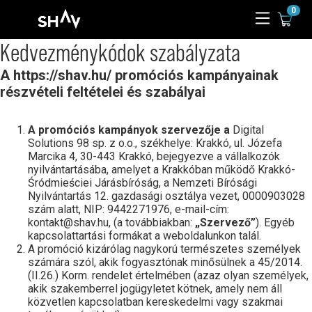
0
Kedvezménykódok szabályzata
A https://shav.hu/ promóciós kampányainak
részvételi feltételei és szabályai
A promóciós kampányok szervezője a
Digital
Solutions 98 sp. z o.o., székhelye: Krakkó, ul. Józefa
Marcika 4, 30-443 Krakkó, bejegyezve a vállalkozók
nyilvántartásába, amelyet a Krakkóban működő Krakkó-
Śródmieściei Járásbíróság, a Nemzeti Bírósági
Nyilvántartás 12. gazdasági osztálya vezet, 0000903028
szám alatt, NIP: 9442271976, e-mail-cím:
kontakt@shav.hu, (a továbbiakban:
„Szervező”
). Egyéb
kapcsolattartási formákat a weboldalunkon talál.
A promóció kizárólag nagykorú természetes személyek
számára szól, akik fogyasztónak minősülnek a 45/2014.
(II.26.) Korm. rendelet értelmében (azaz olyan személyek,
akik szakemberrel jogügyletet kötnek, amely nem áll
közvetlen kapcsolatban kereskedelmi vagy szakmai